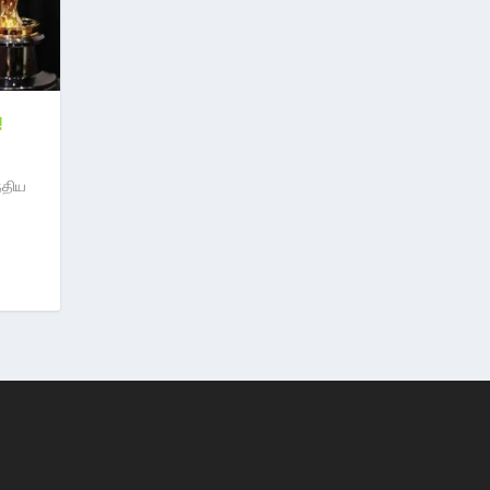
!
்திய