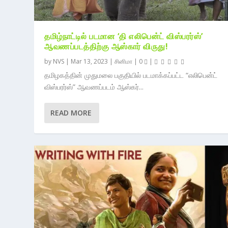
தமிழ்நாட்டில் படமான ‘தி எலிபென்ட் விஸ்பரர்ஸ்’
ஆவணப்படத்திற்கு ஆஸ்கார் விருது!
by
NVS
|
Mar 13, 2023
|
சினிமா
|
0
|
தமிழகத்தின் முதுமலை பகுதியில் படமாக்கப்பட்ட “எலிபென்ட்
விஸ்பரர்ஸ்” ஆவணப்படம் ஆஸ்கர்...
READ MORE