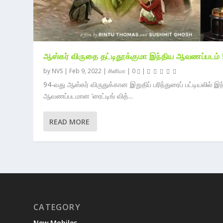
ஆஸ்கர் விருதை தட்டிதூக்குமா இந்திய ஆவணப்படம் 
by
NVS
|
Feb 9, 2022
|
சினிமா
|
0
|
94-வது ஆஸ்கர் விருதுக்கான இறுதிப் பரிந்துரைப் பட்டியலில் இந
ஆவணப்படமான ‘ரைட்டிங் வித்...
READ MORE
CATEGORY
New Mobiles