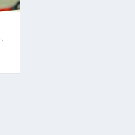
்
ர்.