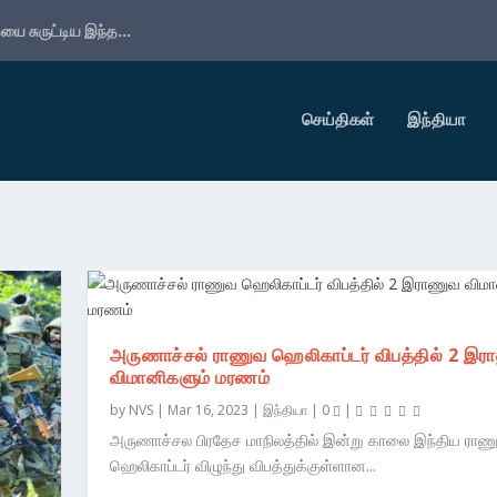
ை சுருட்டிய இந்த...
செய்திகள்
இந்தியா
அருணாச்சல் ராணுவ ஹெலிகாப்டர் விபத்தில் 2 இ
விமானிகளும் மரணம்
by
NVS
|
Mar 16, 2023
|
இந்தியா
|
0
|
அருணாச்சல பிரதேச மாநிலத்தில் இன்று காலை இந்திய ராண
ஹெலிகாப்டர் விழுந்து விபத்துக்குள்ளான...