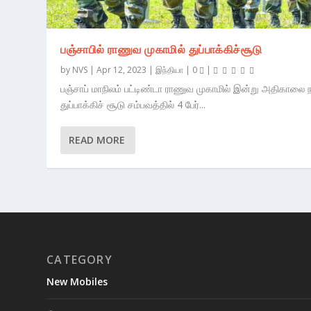
பஞ்சாபில் ராணுவ முகாமில் துப்பாக்கிச்சூடு
by
NVS
|
Apr 12, 2023
|
இந்தியா
|
0
|
பஞ்சாப் மாநிலம் பட்டிண்டா ராணுவ முகாமில் இன்று அதிகாலை 
துப்பாக்கிச் சூடு சம்பவத்தில் 4 பேர்...
READ MORE
CATEGORY
New Mobiles