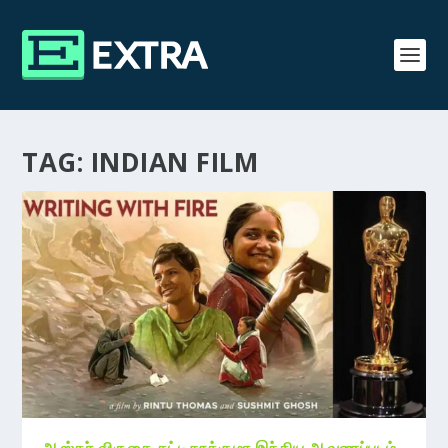
TAG:
INDIAN FILM
ஆஸ்கர் விருதை தட்டிதூக்குமா இந்திய ஆவணப்படம்