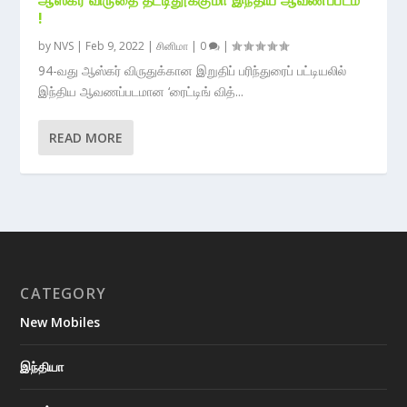
!
by
NVS
|
Feb 9, 2022
|
சினிமா
|
0
|
94-வது ஆஸ்கர் விருதுக்கான இறுதிப் பரிந்துரைப் பட்டியலில்
இந்திய ஆவணப்படமான ‘ரைட்டிங் வித்...
READ MORE
CATEGORY
New Mobiles
இந்தியா