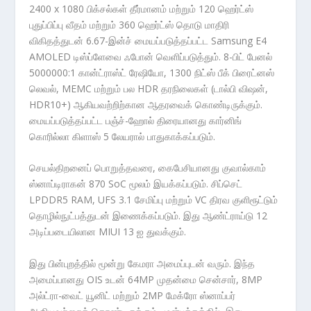
2400 x 1080 பிக்சல்கள் தீர்மானம் மற்றும் 120 ஹெர்ட்ஸ்
புதுப்பிப்பு வீதம் மற்றும் 360 ஹெர்ட்ஸ் தொடு மாதிரி
விகிதத்துடன் 6.67-இன்ச் மையப்படுத்தப்பட்ட Samsung E4
AMOLED டிஸ்ப்ளேவை ஃபோன் வெளிப்படுத்தும். 8-பிட் பேனல்
5000000:1 கான்ட்ராஸ்ட் ரேஷியோ, 1300 நிட்ஸ் பீக் பிரைட்னஸ்
லெவல், MEMC மற்றும் பல HDR தரநிலைகள் (டால்பி விஷன்,
HDR10+) ஆகியவற்றிற்கான ஆதரவைக் கொண்டிருக்கும்.
மையப்படுத்தப்பட்ட பஞ்ச்-ஹோல் திரையானது கார்னிங்
கொரில்லா கிளாஸ் 5 லேயரால் பாதுகாக்கப்படும்.
செயல்திறனைப் பொறுத்தவரை, கைபேசியானது குவால்காம்
ஸ்னாப்டிராகன் 870 SoC மூலம் இயக்கப்படும். சிப்செட்
LPDDR5 RAM, UFS 3.1 சேமிப்பு மற்றும் VC திரவ குளிரூட்டும்
தொழில்நுட்பத்துடன் இணைக்கப்படும். இது ஆண்ட்ராய்டு 12
அடிப்படையிலான MIUI 13 ஐ துவக்கும்.
இது பின்புறத்தில் மூன்று கேமரா அமைப்புடன் வரும். இந்த
அமைப்பானது OIS உடன் 64MP முதன்மை சென்சார், 8MP
அல்ட்ரா-வைட் யூனிட் மற்றும் 2MP மேக்ரோ ஸ்னாப்பர்