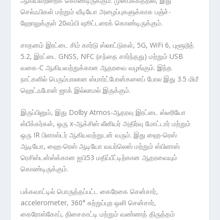
ஆகியவற்றைக் கொண்டிருக்கும். முன்பக்கத்தில், இது
செல்ஃபிகள் மற்றும் வீடியோ அழைப்புகளுக்காக பஞ்ச்-
ஹோலுக்குள் 20எம்பி ஷூட்டரைக் கொண்டிருக்கும்.
சாதனம் இரட்டை சிம் கார்டு ஸ்லாட்டுகள், 5G, WiFi 6, புளூடூத்
5.2, இரட்டை GNSS, NFC (சந்தை சார்ந்தது) மற்றும் USB
வகை-C ஆகியவற்றுக்கான ஆதரவை வழங்கும். இந்த
நாட்களில் பெரும்பாலான ஸ்மார்ட்போன்களைப் போல இது 3.5 மிமீ
ஹெட்ஃபோன் ஜாக் இல்லாமல் இருக்கும்.
இருப்பினும், இது Dolby Atmos-ஆதரவு இரட்டை ஸ்டீரியோ
ஸ்பீக்கர்கள், ஒரு x-ஆக்சிஸ் லீனியர் அதிர்வு மோட்டார் மற்றும்
ஒரு IR பிளாஸ்டர் ஆகியவற்றுடன் வரும். இது ஹை-ரெஸ்
ஆடியோ, ஹை-ரெஸ் ஆடியோ வயர்லெஸ் மற்றும் ஸ்பிளாஸ்
ரெசிஸ்டன்ஸ்க்கான ஐபி53 மதிப்பீட்டிற்கான ஆதரவையும்
கொண்டிருக்கும்.
பக்கவாட்டில் பொருத்தப்பட்ட கைரேகை சென்சார்,
accelerometer, 360° சுற்றுப்புற ஒளி சென்சார்,
கைரோஸ்கோப், திசைகாட்டி மற்றும் வண்ணத் திருத்தம்