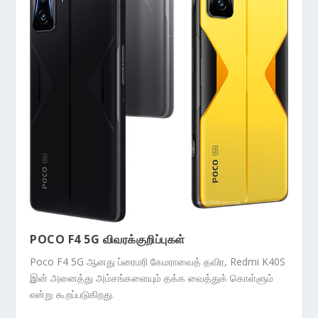
POCO F4 5G விவரக்குறிப்புகள்
Poco F4 5G ஆனது ப்ரைமரி கேமராவைத் தவிர, Redmi K40S
இன் அனைத்து அம்சங்களையும் தக்க வைத்துக் கொள்ளும்
என்று கூறப்படுகிறது.