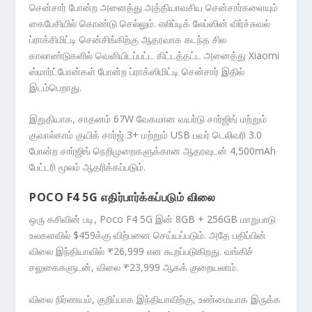
சென்சார் போன்ற அனைத்து அத்தியாவசிய சென்சார்களையும்
கைபேசியில் கொண்டு செல்லும். எலிப்டிக் லேப்ஸின் விர்ச்சுவல்
ப்ராக்சிமிட்டி சென்சிங்கிற்கு ஆதரவாக கடந்த சில
காலாண்டுகளில் வெளியிடப்பட்ட கிட்டத்தட்ட அனைத்து Xiaomi
ஸ்மார்ட்போன்கள் போன்ற ப்ராக்ஸிமிட்டி சென்சார் இதில்
இடம்பெறாது.
இறுதியாக, சாதனம் 67W வேகமான வயர்டு சார்ஜிங் மற்றும்
குவால்காம் குயிக் சார்ஜ் 3+ மற்றும் USB பவர் டெலிவரி 3.0
போன்ற சார்ஜிங் நெறிமுறைகளுக்கான ஆதரவுடன் 4,500mAh
பேட்டரி மூலம் ஆதரிக்கப்படும்.
POCO F4 5G எதிர்பார்க்கப்படும் விலை
ஒரு கசிவின் படி, Poco F4 5G இன் 8GB + 256GB மாறுபாடு
உலகளவில் $459க்கு விற்பனை செய்யப்படும். அதே பதிப்பின்
விலை இந்தியாவில் ₹26,999 என கூறப்படுகிறது. வங்கிச்
சலுகைகளுடன், விலை ₹23,999 ஆகக் குறையலாம்.
விலை நிர்ணயம், குறிப்பாக இந்தியாவிற்கு, உண்மையாக இருக்க