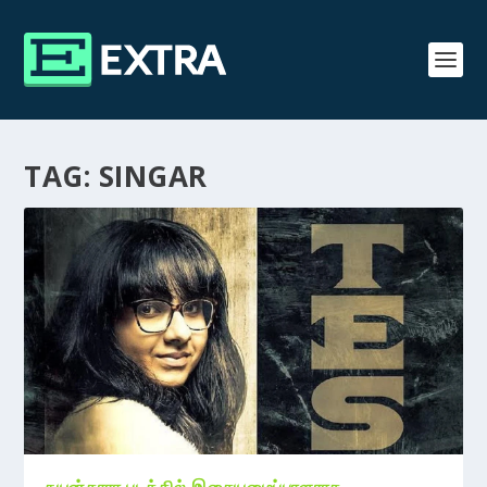
TAG:
SINGAR
நயன்தாரா படத்தில் இசையமைப்பாளராக