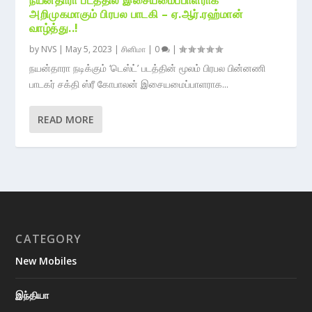
அறிமுகமாகும் பிரபல பாடகி – ஏ.ஆர்.ரஹ்மான்
வாழ்த்து..!
by
NVS
|
May 5, 2023
|
சினிமா
|
0
|
நயன்தாரா நடிக்கும் ‘டெஸ்ட்’ படத்தின் மூலம் பிரபல பின்னணி
பாடகர் சக்தி ஸ்ரீ கோபாலன் இசையமைப்பாளராக...
READ MORE
CATEGORY
New Mobiles
இந்தியா