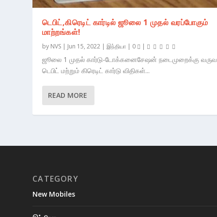
டெபிட்,கிரெடிட் கார்டில் ஜூலை 1 முதல் வரப்போகும்
மாற்றங்கள்!
by
NVS
|
Jun 15, 2022
|
இந்தியா
|
0
|
ஜூலை 1 முதல் கார்டு-டோக்கனைசேஷன் நடைமுறைக்கு வருவ
டெபிட் மற்றும் கிரெடிட் கார்டு விதிகள்...
READ MORE
CATEGORY
New Mobiles