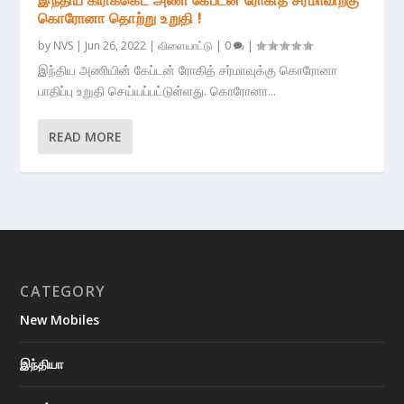
கொரோனா தொற்று உறுதி !
by
NVS
|
Jun 26, 2022
|
விளையாட்டு
|
0
|
இந்திய அணியின் கேப்டன் ரோகித் சர்மாவுக்கு கொரோனா
பாதிப்பு உறுதி செய்யப்பட்டுள்ளது. கொரோனா...
READ MORE
CATEGORY
New Mobiles
இந்தியா