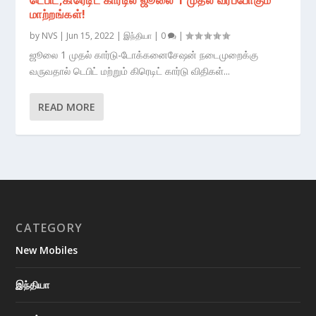
மாற்றங்கள்!
by
NVS
|
Jun 15, 2022
|
இந்தியா
|
0
|
ஜூலை 1 முதல் கார்டு-டோக்கனைசேஷன் நடைமுறைக்கு
வருவதால் டெபிட் மற்றும் கிரெடிட் கார்டு விதிகள்...
READ MORE
CATEGORY
New Mobiles
இந்தியா