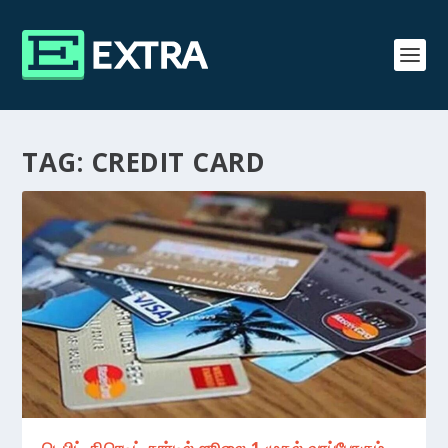
TAG:
CREDIT CARD
டெபிட்,கிரெடிட் கார்டில் ஜூலை 1 முதல் வரப்போகும்