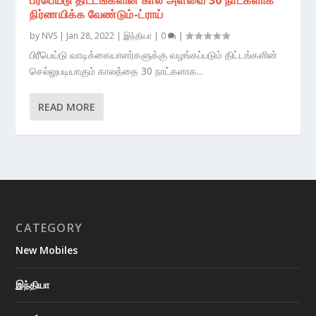
நிர்ணயிக்க வேண்டும்-ட்ராய்
by
NVS
|
Jan 28, 2022
|
இந்தியா
|
0
|
பிரீபெய்டு வாடிக்கையாளர்களுக்கு வழங்கப்படும் திட்டங்களின்
செல்லுபடியாகும் காலத்தை 30 நாட்களாக...
READ MORE
CATEGORY
New Mobiles
இந்தியா