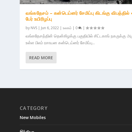
வங்கதேசம் – கன்டெய்னர் சேமிப்பு கிடங்கு விபத்தில்
பேர் உயிரிழப்பு
by
NVS
|
Jun 6, 2022
|
உலகம்
|
0
|
வங்கதேசத்தின் தென்கிழக்கு பகுதியில் சிட்டகாங் நகருக்கு அ
உள்ள பிஎம் ரசாயன கன்டெய்னர் சேமிப்பு...
READ MORE
CATEGORY
New Mobiles
இந்தியா