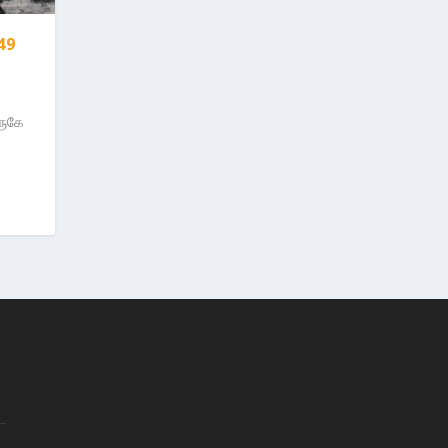
 49
ருகே