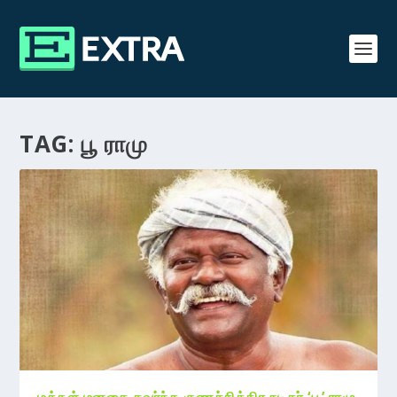
TAG:
பூ ராமு
மக்கள் மனதை கவர்ந்த குணச்சித்திர நடிகர் ‘பூ’ ராமு