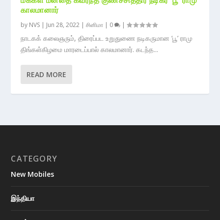
காலமானார்
by
NVS
|
Jun 28, 2022
|
சினிமா
|
0
|
நாடகக் கலைஞரும், திரைப்பட உறுதுணை நடிகருமான ‘பூ’ ராமு
திங்கள்கிழமை மாரடைப்பால் காலமானார். கடந்த...
READ MORE
CATEGORY
New Mobiles
இந்தியா